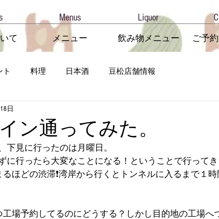
s
Menus
Liquor
C
いて
メニュー
飲み物メニュー
ご予約
ント
料理
日本酒
豆松店舗情報
月18日
イン通ってみた。
、下見に行ったのは月曜日。
ずに行ったら大変なことになる！ということで行ってき
まるほどの渋滞❗️湾岸から行くとトンネルに入るまで１
つ工場予約してるのにどうする？しかし目的地の工場へ