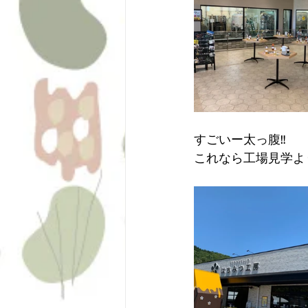
すごいー太っ腹‼️
これなら工場見学よ