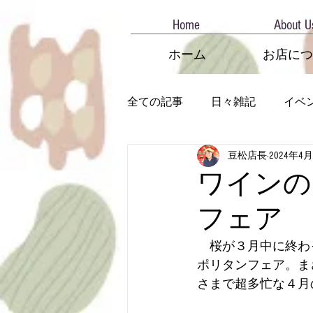
Home
About U
ホーム
お店につ
全ての記事
日々雑記
イベ
豆松店長
2024年4
ワインの
フェア
　桜が３月中に終わ
ポリタンフェア。ま
さまで超多忙な４月