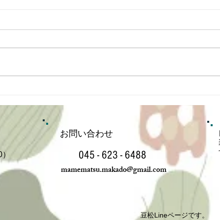
８月
蓮花ランチ・前半を終えて
お問い合わせ
TEL&FAX
045 - 623 - 6488
30）
mamematsu.makado@gmail.com
豆松Lineページです。