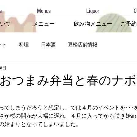
s
Menus
Liquor
C
いて
メニュー
飲み物メニュー
ご予約
ント
料理
日本酒
豆松店舗情報
月8日
おつまみ弁当と春のナポ
ってしまうだろうと想定し、では４月のイベントを･･･
さか桜の開花が大幅に遅れ、４月に入ってから咲き始め
の始まりとなってしまいました。