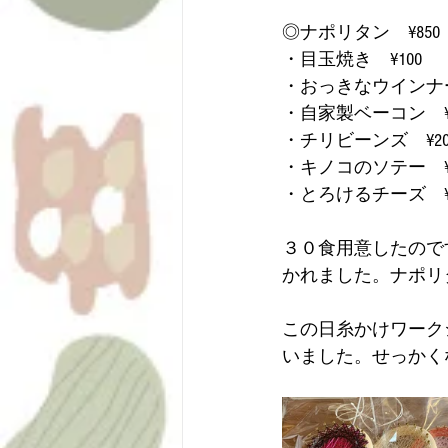
◎ナポリタン　¥850
・目玉焼き　¥100
・おっきなウインナー
・自家製ベーコン　¥5
・チリビーンズ　¥20
・キノコのソテー　¥2
・とろけるチーズ　¥1
３０食用意したので
かれました。ナポリ
この日糸かけワーク
いました。せっかく