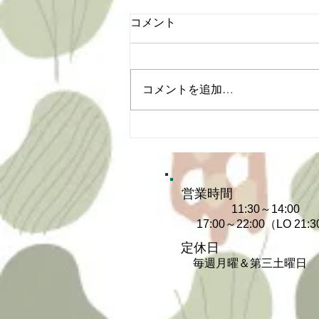
コメント
コメントを追加…
お馬流しお楽しみDays
営業時間
11:30～14:00
​17:00～22:00
（LO 21:
定休日
毎週月曜＆第三土曜日