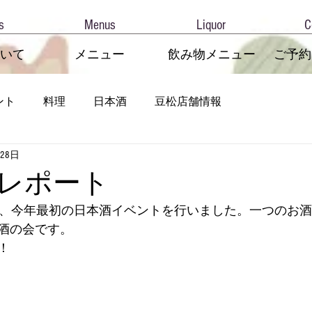
s
Menus
Liquor
C
いて
メニュー
飲み物メニュー
ご予約
ント
料理
日本酒
豆松店舗情報
月28日
レポート
（土）、今年最初の日本酒イベントを行いました。一つのお
酒の会です。
！