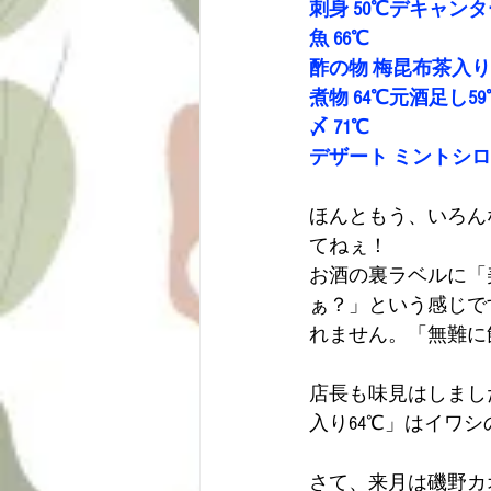
刺身 50℃デキャン
魚 66℃
酢の物 梅昆布茶入り
煮物 64℃元酒足し59
〆 71℃
デザート ミントシ
ほんともう、いろん
てねぇ！
お酒の裏ラベルに「
ぁ？」という感じで
れません。「無難に
店長も味見はしまし
入り64℃」はイワ
さて、来月は磯野カ