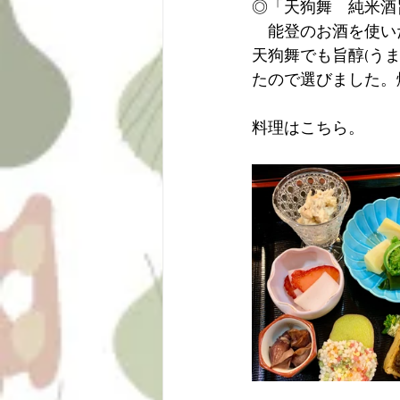
◎「天狗舞　純米酒
　能登のお酒を使い
天狗舞でも旨醇(う
たので選びました。
料理はこちら。