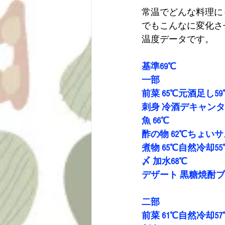
常温でどんな料理に
でもこんなに変化さ
温度データです。
基準69℃
一部
前菜 65℃元酒足し59
刺身 冷酒デキャン
魚 66℃
酢の物 62℃ちょい
煮物 65℃自然冷却55
〆 加水68℃
デザート 黒糖焼酎
二部
前菜 61℃自然冷却57