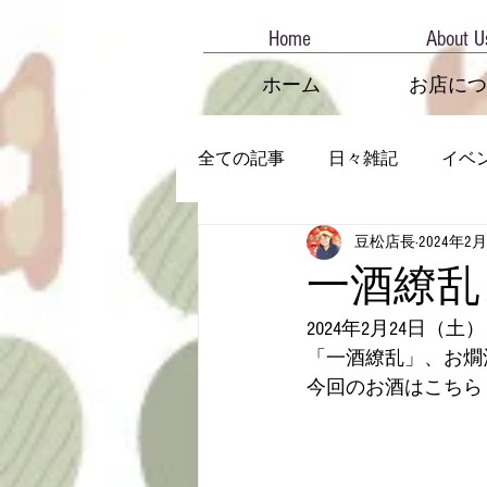
Home
About U
ホーム
お店につ
全ての記事
日々雑記
イベ
豆松店長
2024年2
一酒繚乱
2024年2月24日
「一酒繚乱」、お燗
今回のお酒はこちら