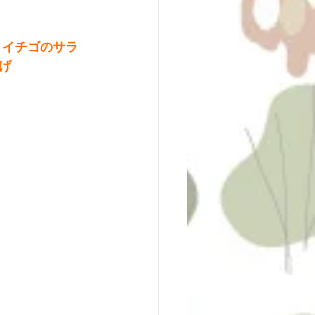
とイチゴのサラ
げ