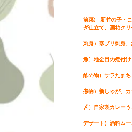
前菜)　新竹の子・
ダ仕立て、酒粕クリ
刺身）寒ブリ刺身、
魚）地金目の煮付け
酢の物）サラたまち
煮物）新じゃが、カ
〆）自家製カレーう
デザート）酒粕ムー