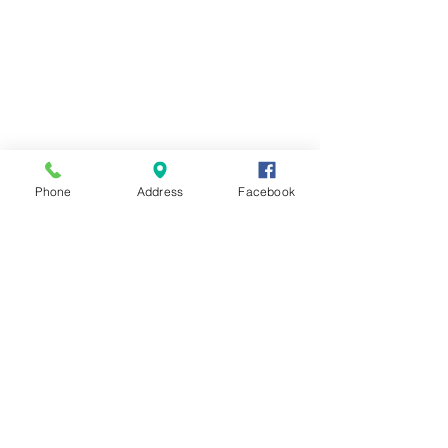
Phone
Address
Facebook
コメント
２０２４年のク
コメントを追加…
今年のおせち、まだでし
たね
営業時間
11:30～14:00