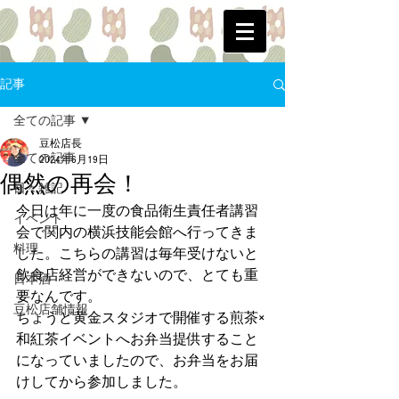
記事
全ての記事
豆松店長
全ての記事
2024年6月19日
偶然の再会！
日々雑記
今日は年に一度の食品衛生責任者講習
イベント
会で関内の横浜技能会館へ行ってきま
料理
した。こちらの講習は毎年受けないと
飲食店経営ができないので、とても重
日本酒
要なんです。
豆松店舗情報
ちょうど黄金スタジオで開催する煎茶×
和紅茶イベントへお弁当提供すること
になっていましたので、お弁当をお届
けしてから参加しました。