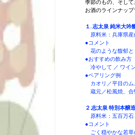
季節のもの、そして
お酒のラインナップ
１. 志太泉 純米大吟醸
　原料米：兵庫県産山
●コメント 
　花のような馥郁と
●おすすめの飲み方 
　冷やして ／ ワイ
●ペアリング例 
　カオリ／平目のム
　蔵元／松風焼、合
２.志太泉 特別本醸造
　原料米：五百万石　
●コメント 
　ごく穏やかな若草