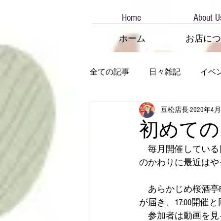
Home
About U
ホーム
お店につ
全ての記事
日々雑記
イベ
豆松店長
2020年4
初めての
　毎月開催している
のかわりに最近はや
　あらかじめ桜酒亭F
が届き、17:00開
　参加者は動画を見