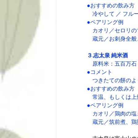
●おすすめの飲み方 
　冷やして ／ フル
●ペアリング例 
　カオリ／セロリの
　蔵元／お刺身全般
３.志太泉 純米酒 
　原料米：五百万石　
●コメント 
　つきたての餅のよ
●おすすめの飲み方 
　常温、もしくは上燗
●ペアリング例 
　カオリ／鶏肉の塩
　蔵元／筑前煮、鶏