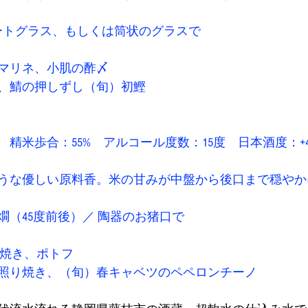
ートグラス、もしくは筒状のグラスで 
マリネ、小肌の酢〆
、鯖の押しずし（旬）初鰹 
精米歩合：55%　アルコール度数：15度　日本酒度：+4.
うな優しい原料香。米の甘みが中盤から後口まで穏やか
（45度前後）／ 陶器のお猪口で 
.焼き、ポトフ
照り焼き、（旬）春キャベツのペペロンチーノ 