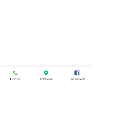
Phone
Address
Facebook
コメント
８月のイベント
コメントを追加…
蓮花ランチ・前半を終え