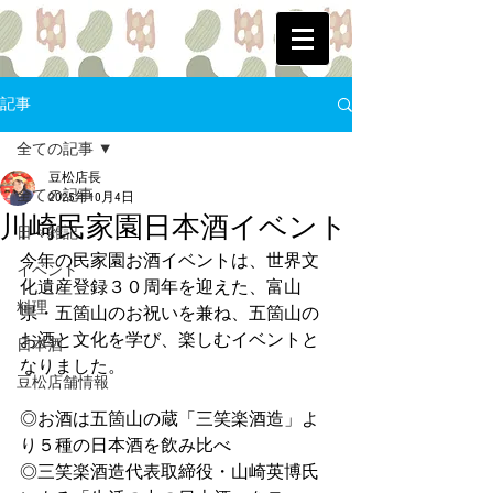
記事
全ての記事
豆松店長
全ての記事
2025年10月4日
川崎民家園日本酒イベント
日々雑記
今年の民家園お酒イベントは、世界文
イベント
化遺産登録３０周年を迎えた、富山
料理
県・五箇山のお祝いを兼ね、五箇山の
お酒と文化を学び、楽しむイベントと
日本酒
なりました。
豆松店舗情報
◎お酒は五箇山の蔵「三笑楽酒造」よ
り５種の日本酒を飲み比べ
◎三笑楽酒造代表取締役・山崎英博氏