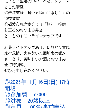
による「生活の中の日本酒」をテーマ
とした講座
◎伝統芸能「越中五箇山こきりこ」の
演技披露
◎砺波市観光協会より「熊汁」提供
◎豆松のおつまみ弁当
と、ものすごいラインナップです！！
紅葉ライトアップあり、幻想的な古民
家の風情、火を焚いた囲炉裏の暖か
さ、香り、美味しいお酒とおつまみ･･･
全て特別編。
ぜひお申し込みください。
◎2025年11月16日(日) 17時
開場
◎参加費　¥7000
◎対象　20歳以上
◎定員　100名(事前申込