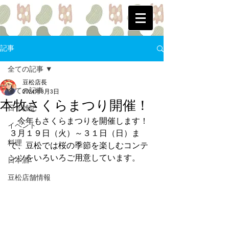
記事
全ての記事
豆松店長
全ての記事
2024年3月3日
本牧さくらまつり開催！
日々雑記
　今年もさくらまつりを開催します！
イベント
３月１９日（火）～３１日（日）ま
料理
で、豆松では桜の季節を楽しむコンテ
ンツをいろいろご用意しています。
日本酒
豆松店舗情報