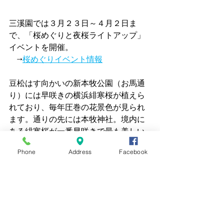
三溪園では３月２３日～４月２日ま
で、「桜めぐりと夜桜ライトアップ」
イベントを開催。
　→
桜めぐりイベント情報
豆松はす向かいの新本牧公園（お馬通
り）には早咲きの横浜緋寒桜が植えら
れており、毎年圧巻の花景色が見られ
ます。通りの先には本牧神社。境内に
ある緋寒桜が一番早咲きで最も美しい
ですよ！
Phone
Address
Facebook
本牧神社ではお花見マップも配布して
います。また、３月１日より春の御朱
印「さくらと青龍」も授与していま
す！　→
本牧神社Instagram
豆松周辺は春お花がいっぱい！お天気