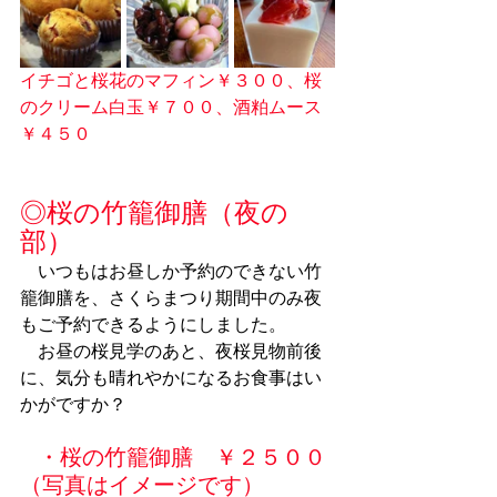
イチゴと桜花のマフィン￥３００、桜
のクリーム白玉￥７００、酒粕ムース
￥４５０
◎桜の竹籠御膳（夜の
部）
　いつもはお昼しか予約のできない竹
籠御膳を、さくらまつり期間中のみ夜
もご予約できるようにしました。
　お昼の桜見学のあと、夜桜見物前後
に、気分も晴れやかになるお食事はい
かがですか？
・桜の竹籠御膳　￥２５００
（写真はイメージです）