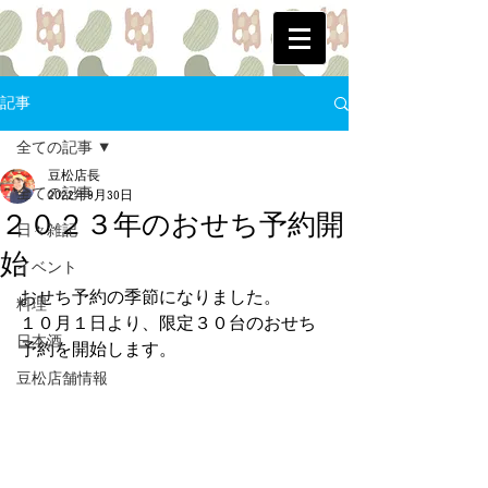
記事
全ての記事
豆松店長
全ての記事
2022年9月30日
２０２３年のおせち予約開
日々雑記
始
イベント
おせち予約の季節になりました。
料理
１０月１日より、限定３０台のおせち
日本酒
予約を開始します。
豆松店舗情報