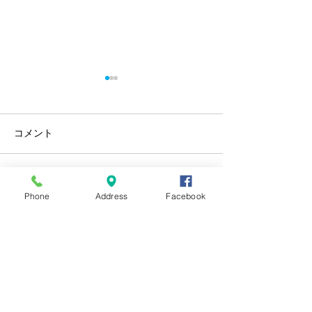
コメント
川西屋酒造店蔵見学
コメントを追加…
６月の黄金スタ
Phone
Address
Facebook
チ
営業時間
11:30～14:00
​17:00～22:00
（LO 21:30）
定休日