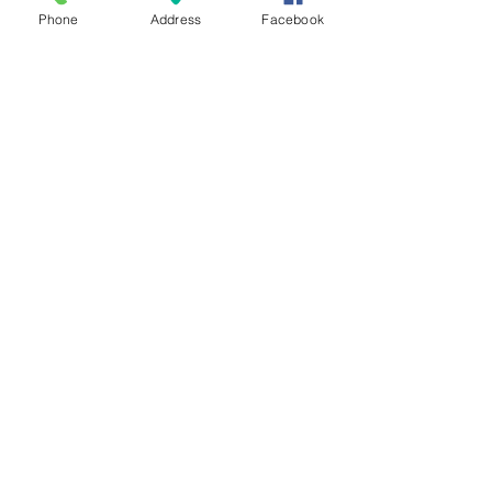
Phone
Address
Facebook
コメント
８月のイベント
コメントを追加…
蓮花ランチ・前半を終え