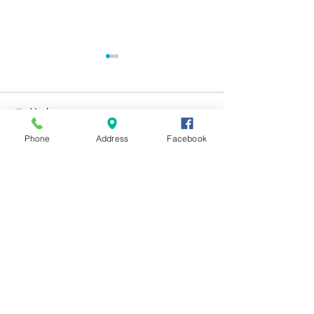
コメント
Phone
Address
Facebook
コメントが読み込まれませんでした。
８月のイベント
蓮花ランチ・前半を終え
技術的な問題があったようです。お手数ですが、
て
再度接続するか、ページを再読み込みしてださ
い。
再読み込み
営業時間