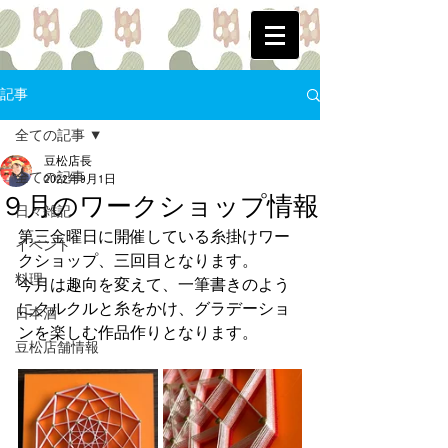
記事
全ての記事
豆松店長
全ての記事
2022年9月1日
９月のワークショップ情報
日々雑記
第三金曜日に開催している糸掛けワー
イベント
クショップ、三回目となります。
料理
今月は趣向を変えて、一筆書きのよう
にクルクルと糸をかけ、グラデーショ
日本酒
ンを楽しむ作品作りとなります。
豆松店舗情報