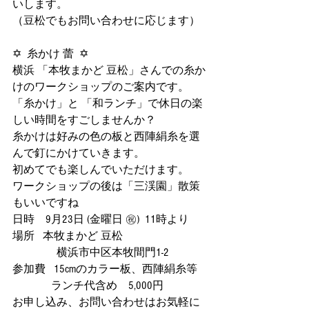
いします。
（豆松でもお問い合わせに応じます）
✡  糸かけ 蕾  ✡
横浜 「本牧まかど 豆松」さんでの糸か
けのワークショップのご案内です。
「糸かけ」と 「和ランチ」で休日の楽
しい時間をすごしませんか？
糸かけは好みの色の板と西陣絹糸を選
んで釘にかけていきます。
初めてでも楽しんでいただけます。
ワークショップの後は「三渓園」散策
もいいですね
日時    9月23日 (金曜日 ㊗️)  11時より
場所   本牧まかど 豆松
                横浜市中区本牧間門1-2
参加費   15cmのカラー板、西陣絹糸等
              ランチ代含め    5,000円
お申し込み、お問い合わせはお気軽に