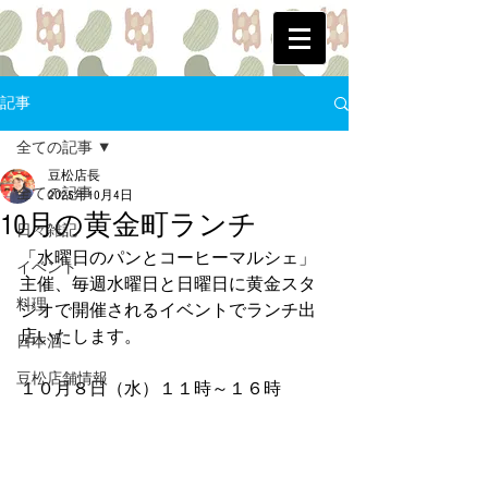
記事
全ての記事
豆松店長
全ての記事
2025年10月4日
10月の黄金町ランチ
日々雑記
「水曜日のパンとコーヒーマルシェ」
イベント
主催、毎週水曜日と日曜日に黄金スタ
料理
ジオで開催されるイベントでランチ出
店いたします。
日本酒
豆松店舗情報
１０月８日（水）１１時～１６時