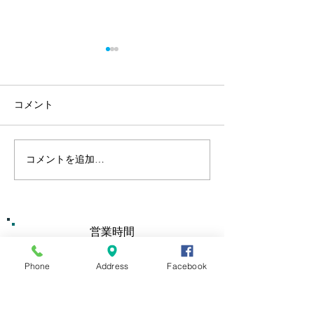
コメント
８月のイベント
コメントを追加…
蓮花ランチ・前半を終え
て
営業時間
11:30～14:00
​17:00～22:00
（LO 21:30）
Phone
Address
Facebook
定休日
毎週月曜＆第三土曜日