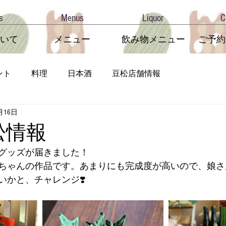
s
Menus
Liquor
C
いて
メニュー
飲み物メニュー
ご予約
ント
料理
日本酒
豆松店舗情報
月16日
豆松情報
グッズが届きました！
ちゃんの作品です。あまりにも完成度が高いので、娘さ
いかと、チャレンジ❣️