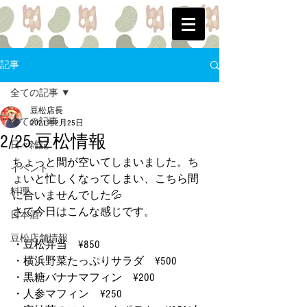
記事
全ての記事
豆松店長
全ての記事
2021年2月25日
2/25 豆松情報
日々雑記
ちょっと間が空いてしまいました。ち
イベント
ょいと忙しくなってしまい、こちら間
料理
に合いませんでした💦
さて今日はこんな感じです。
日本酒
豆松店舗情報
・豆松弁当　¥850
・横浜野菜たっぷりサラダ　¥500
・黒糖バナナマフィン　¥200
・人参マフィン　¥250