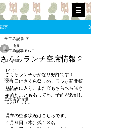
記事
全ての記事
店長
全ての記事
2017年3月27日
さくらランチ空席情報２
日々雑記
イベント
さくらランチがかなり好評です！
料理
２４日にさくら祭りのチラシが新聞折
り込みに入り、また桜もちらちら咲き
日本酒
始めたこともあってか、予約が殺到し
豆松店舗情報
ております。
現在の空き状況はこちらです。
４月６日（木）残１３名