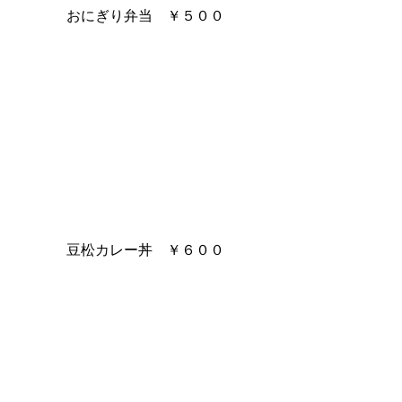
 おにぎり弁当　￥５００
 豆松カレー丼　￥６００