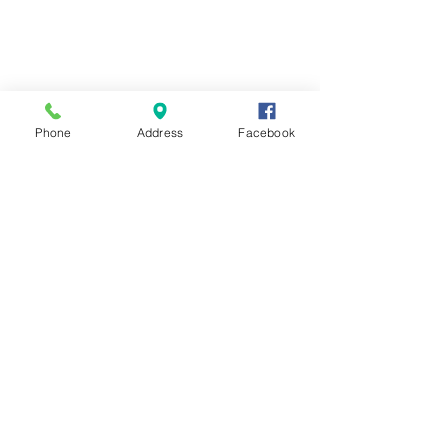
Phone
Address
Facebook
コメント
８月のイベント
コメントを追加…
蓮花ランチ・前半を終え