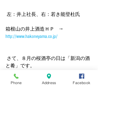
 左：井上社長、右：若き能登杜氏
箱根山の井上酒造ＨＰ　→　
http://www.hakoneyama.co.jp/
 さて、８月の桜酒亭の日は「新潟の酒
と肴」です。
直前に店長及び磯野の二人で新潟酒蔵
めぐりをしてまいります！
Phone
Address
Facebook
そこで仕入れた全てを放出する予定で
す。お楽しみに！！
まだお席に余裕がありますので、ご予
約はお早めにお願いします。
では、豆松でお会いしましょう！