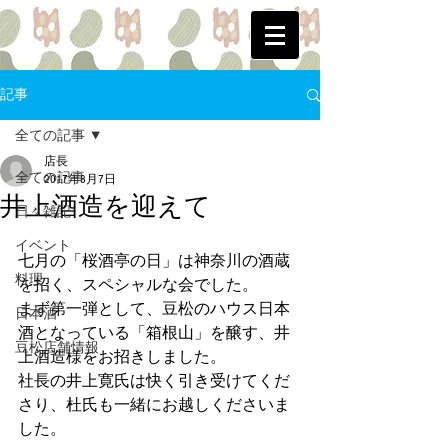
記事
全ての記事
店長
全ての記事
2017年8月7日
井上酒造を迎えて
日々雑記
イベント
七月の「桜酒亭の日」は神奈川の酒蔵
料理
を招く、スペシャルな会でした。
まず第一弾として、豆松のハウス日本
日本酒
酒となっている「箱根山」を醸す、井
豆松店舗情報
上酒造様をお招きしました。
社長の井上寛氏は快く引き受けてくだ
さり、杜氏も一緒にお越しくださいま
した。