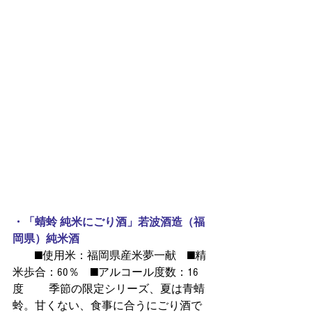
・「蜻蛉 純米にごり酒」若波酒造（福
岡県）純米酒
  ■使用米：福岡県産米夢一献 ■精
米歩合：60％ ■アルコール度数：16
度   季節の限定シリーズ、夏は青蜻
蛉。甘くない、食事に合うにごり酒で