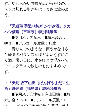
す。やわらかい甘味が広がった後の、
スッと切れる引き味は、まさに波のよ
う。
・「天遊琳 手造り純米 かすみ酒」タカ
ハシ酒造（三重県）特別純米酒
  ■使用米：国産米 ■精米歩合：
60％ ■アルコール度数：15度
  青りんごのような、爽やかな甘さ
と酸味のバランスがほどよいうすにご
り酒。暑い日に、氷をひとつ浮かべて
ワイングラスで飲むのもおすすめ で
す。
・「天明 坂下山田（ばんげやまだ）生
酒」曙酒造（福島県）純米吟醸酒
  ■使用米：会津板下産山田錦 ■精
米歩合：55％ ■アルコール度数：16
度   蔵元のご実家の田んぼで、蔵人