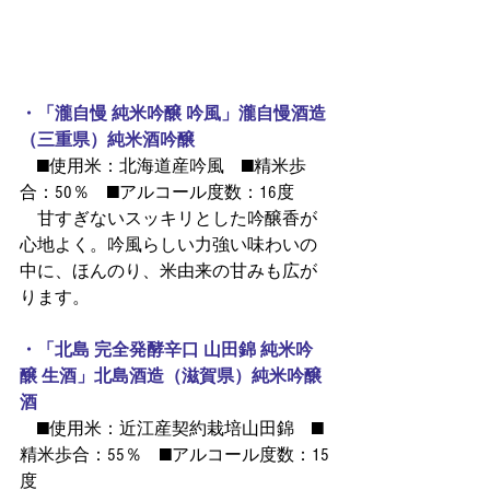
・「瀧自慢 純米吟醸 吟風」瀧自慢酒造
（三重県）純米酒吟醸
 ■使用米：北海道産吟風　■精米歩
合：50％ ■アルコール度数：16度
 甘すぎないスッキリとした吟醸香が
心地よく。吟風らしい力強い味わいの
中に、ほんのり、米由来の甘みも広が
ります。
・「北島 完全発酵辛口 山田錦 純米吟
醸 生酒」北島酒造（滋賀県）純米吟醸
酒
 ■使用米：近江産契約栽培山田錦 ■
精米歩合：55％ ■アルコール度数：15
度