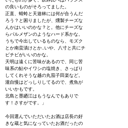
いたものが多く、飲み比べはバランス
の良いものがそろってました。
正直、蜻蛉と天遊林には何が合うんだ
ろう？と困りましたが、燻製チーズな
んかはいいのかな？と。他にチーズな
らパルメザンのようなハード系かな。
うちで今出しているものなら、モズク
とか南蛮漬けとか…いや、八寸と共にチ
ビチビがいいのかな。
天明は遠くに苦味があるので、同じ苦
味系の鮎やイワシの塩焼き、さっぱり
してくれそうな越の丸茄子田楽など。
瀧自慢はどっしりしてるので、煮魚が
いいかもです。
北島と墨廼江はもうなんでもありで
す！さすがです。」
今回選んでいただいたお酒は店長の好
きな蔵と気になっていたお酒だったの