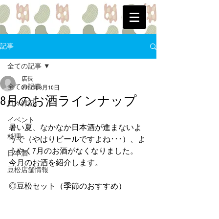
記事
全ての記事
店長
全ての記事
2017年8月10日
8月のお酒ラインナップ
日々雑記
イベント
暑い夏、なかなか日本酒が進まないよ
料理
うで（やはりビールですよね･･･）、よ
うやく7月のお酒がなくなりました。
日本酒
今月のお酒を紹介します。
豆松店舗情報
◎豆松セット（季節のおすすめ）