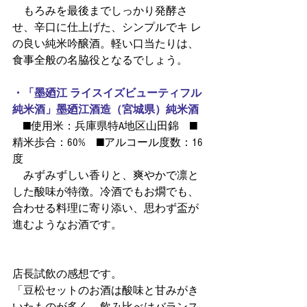
 もろみを最後までしっかり発酵さ
せ、辛口に仕上げた、シンプルでキ レ
の良い純米吟醸酒。軽い口当たりは、
食事全般の名脇役となるでしょう。
・「墨廼江 ライスイズビューティフル 
純米酒」墨廼江酒造（宮城県）純米酒
 ■使用米：兵庫県特A地区山田錦 ■
精米歩合：60% ■アルコール度数：16
度
 みずみずしい香りと、爽やかで凛と
した酸味が特徴。冷酒でもお燗でも、
合わせる料理に寄り添い、思わず盃が
進むようなお酒です。
店長試飲の感想です。
「豆松セットのお酒は酸味と甘みがき