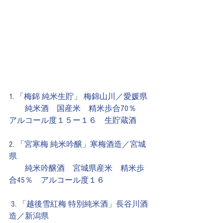
1. 「梅錦 純米生貯」 梅錦山川／愛媛県
　　純米酒　国産米　精米歩合70％　
アルコール度１５ー１６　生貯蔵酒
2. 「宮寒梅 純米吟醸」寒梅酒造／宮城
県
　　純米吟醸酒　宮城県産米　精米歩
合45％　アルコール度１６
 3. 「越後雪紅梅 特別純米酒」長谷川酒
造／新潟県