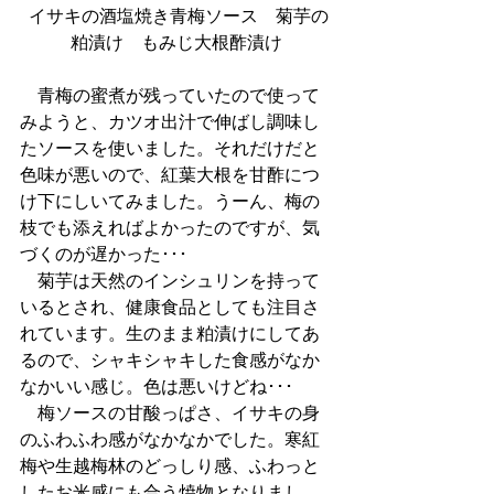
 イサキの酒塩焼き青梅ソース　菊芋の
粕漬け　もみじ大根酢漬け
　青梅の蜜煮が残っていたので使って
みようと、カツオ出汁で伸ばし調味し
たソースを使いました。それだけだと
色味が悪いので、紅葉大根を甘酢につ
け下にしいてみました。うーん、梅の
枝でも添えればよかったのですが、気
づくのが遅かった･･･
　菊芋は天然のインシュリンを持って
いるとされ、健康食品としても注目さ
れています。生のまま粕漬けにしてあ
るので、シャキシャキした食感がなか
なかいい感じ。色は悪いけどね･･･
　梅ソースの甘酸っぱさ、イサキの身
のふわふわ感がなかなかでした。寒紅
梅や生越梅林のどっしり感、ふわっと
したお米感にも合う焼物となりまし