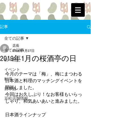
記事
全ての記事
店長
全ての記事
2019年1月27日
2019年1月の桜酒亭の日
日々雑記
イベント
今月のテーマは「梅」、梅にまつわる
料理
日本酒と料理のマッチングイベントを
開催しました。
日本酒
今回はお久しぶり！なお客様もいらっ
豆松店舗情報
しゃり、和気あいあいと進みました。
日本酒ラインナップ