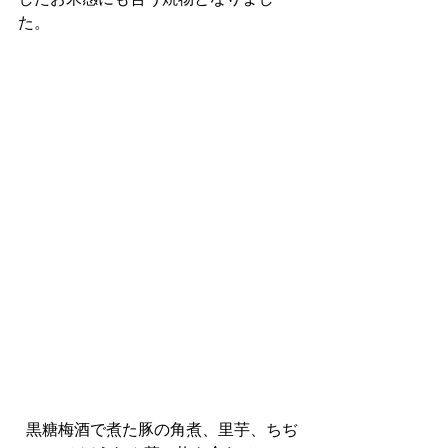
た。
 黒糖梅酒で煮た豚の角煮、里芋、ちぢ