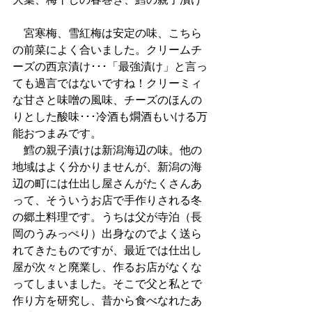
大葉、梅干しの春巻き、鱈の親子漬け
　宮寒梅、雪紅梅は安定の味、こちら
の前菜によく合いました。クリームチ
ーズの西京漬け･･･「最強漬け」と言っ
ても過言ではないですね！クリーミィ
な甘さと味噌の風味、チーズのほんの
りとした酸味･･･冷酒も燗酒もいける万
能おつまみです。
　鱈の親子漬けは新潟海辺の味。他の
地域はよく分かりませんが、新潟の海
辺の町には仕出し屋さんがたくさんあ
って、そういうお店で手作りされる冬
の郷土料理です。うちは父が寺泊（長
岡のうみっぺり）出身なのでよく送ら
れてきたものですが、最近では仕出し
屋が次々と廃業し、作るお店がなくな
ってしまいました。そこで父と私とで
作り方を研究し、昔から食べなれたあ