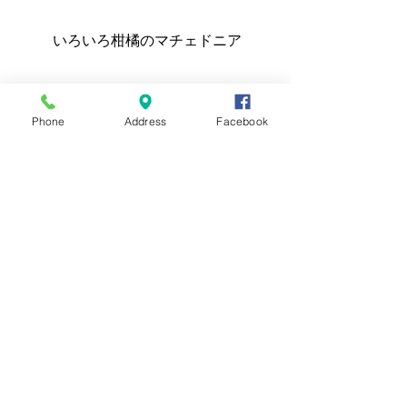
 いろいろ柑橘のマチェドニア
　マチェドニアとは、フルーツの洋酒
Phone
Address
Facebook
マリネとでもいったらいいのかな。や
っぱり今の季節は柑橘でしょ、とこち
らに変更。飲んだ後はアルコール分解
を助けるビタミンＣとたっぷり取るの
がいいんですよ！さっぱり爽やかだし
大好きなデザートです（みかん剥くの
が大変なんですけど）。