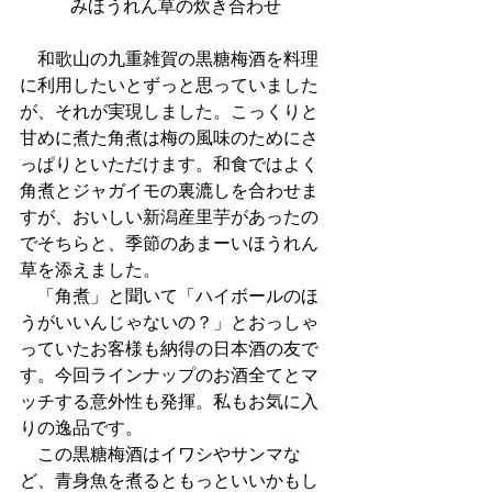
みほうれん草の炊き合わせ
　和歌山の九重雑賀の黒糖梅酒を料理
に利用したいとずっと思っていました
が、それが実現しました。こっくりと
甘めに煮た角煮は梅の風味のためにさ
っぱりといただけます。和食ではよく
角煮とジャガイモの裏漉しを合わせま
すが、おいしい新潟産里芋があったの
でそちらと、季節のあまーいほうれん
草を添えました。
　「角煮」と聞いて「ハイボールのほ
うがいいんじゃないの？」とおっしゃ
っていたお客様も納得の日本酒の友で
す。今回ラインナップのお酒全てとマ
ッチする意外性も発揮。私もお気に入
りの逸品です。
　この黒糖梅酒はイワシやサンマな
ど、青身魚を煮るともっといいかもし