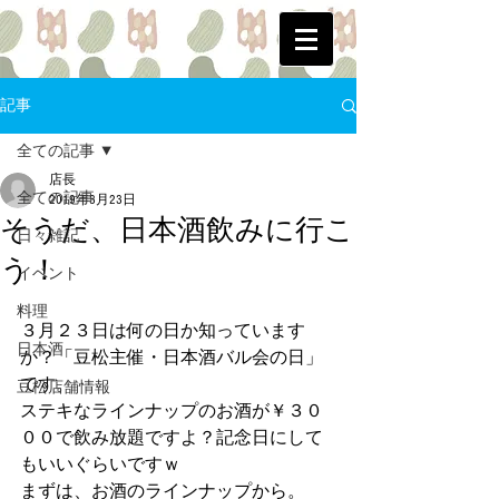
記事
全ての記事
店長
全ての記事
2019年3月23日
そうだ、日本酒飲みに行こ
日々雑記
う！
イベント
料理
３月２３日は何の日か知っています
日本酒
か？「豆松主催・日本酒バル会の日」
です。
豆松店舗情報
ステキなラインナップのお酒が￥３０
００で飲み放題ですよ？記念日にして
もいいぐらいですｗ
まずは、お酒のラインナップから。