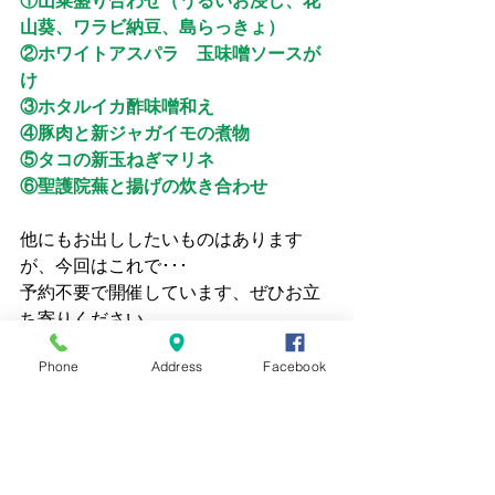
①山菜盛り合わせ（うるいお浸し、花
山葵、ワラビ納豆、島らっきょ）
②ホワイトアスパラ　玉味噌ソースが
け
③ホタルイカ酢味噌和え
④豚肉と新ジャガイモの煮物
⑤タコの新玉ねぎマリネ
⑥聖護院蕪と揚げの炊き合わせ
他にもお出ししたいものはあります
が、今回はこれで･･･
予約不要で開催しています、ぜひお立
ち寄りください。
Phone
Address
Facebook
#和食
#日本酒
#イベント
イベント
日本酒