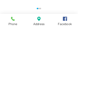
Phone
Address
Facebook
コメント
８月のイベント
コメントを追加…
蓮花ランチ・前半を終え
て
営業時間
11:30～14:00
​17:00～22:00
（LO 21:30）
定休日
毎週月曜＆第三土曜日
お問い合わせ