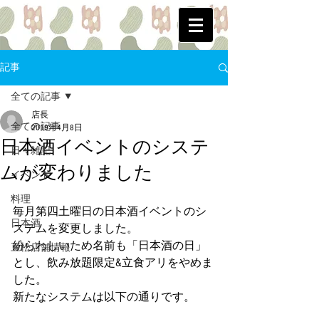
記事
全ての記事
店長
全ての記事
2019年4月8日
日本酒イベントのシステ
日々雑記
ムが変わりました
イベント
料理
毎月第四土曜日の日本酒イベントのシ
日本酒
ステムを変更しました。
紛らわしいため名前も「日本酒の日」
豆松店舗情報
とし、飲み放題限定&立食アリをやめま
した。
新たなシステムは以下の通りです。