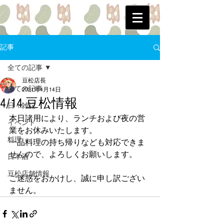
記事
全ての記事
豆松店長
全ての記事
2021年4月14日
4/14 豆松情報
日々雑記
本日諸用により、ランチおよび夜の営
イベント
業をお休みいたします。
料理
一品料理の持ち帰りなども対応できま
せんので、よろしくお願いします。
日本酒
豆松店舗情報
ご迷惑をおかけし、誠に申し訳ござい
ません。