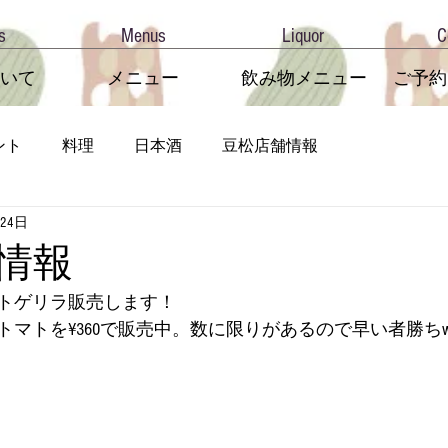
s
Menus
Liquor
C
いて
メニュー
飲み物メニュー
ご予約
ント
料理
日本酒
豆松店舗情報
月24日
松情報
トゲリラ販売します！
トマトを¥360で販売中。数に限りがあるので早い者勝ち