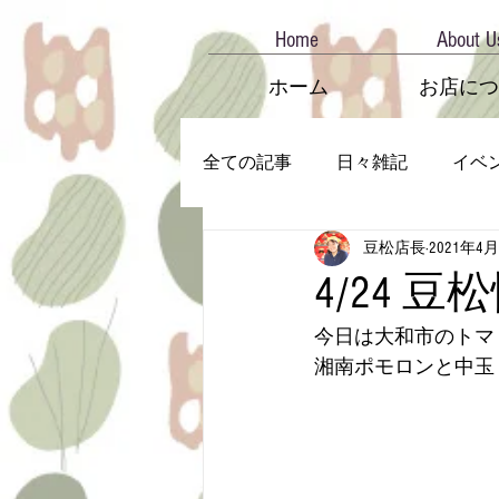
Home
About U
ホーム
お店につ
全ての記事
日々雑記
イベ
豆松店長
2021年4
4/24 豆
今日は大和市のトマ
湘南ポモロンと中玉