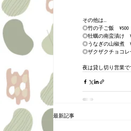
その他は…
◎竹の子ご飯　¥500
◎牡蠣の南蛮漬け　¥7
◎うなぎの山椒煮　¥1
◎ザクザクチョコレー
夜は貸し切り営業で
最新記事