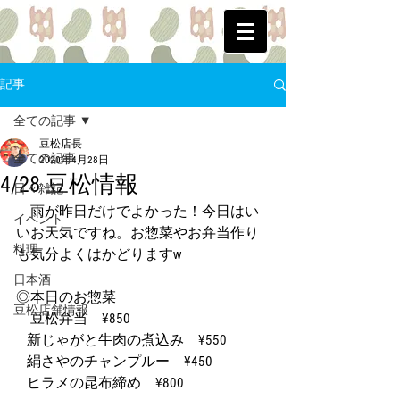
記事
全ての記事
豆松店長
全ての記事
2020年4月28日
4/28 豆松情報
日々雑記
　雨が昨日だけでよかった！今日はい
イベント
いお天気ですね。お惣菜やお弁当作り
料理
も気分よくはかどりますw
日本酒
◎本日のお惣菜
豆松店舗情報
　豆松弁当　¥850
   新じゃがと牛肉の煮込み　¥550
   絹さやのチャンプルー　¥450
   ヒラメの昆布締め　¥800