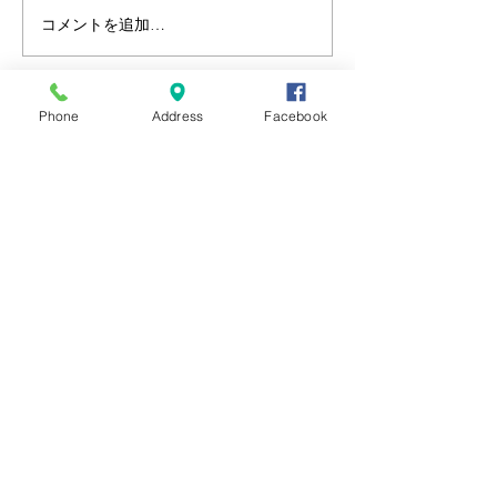
８月のイベント
コメントを追加…
蓮花ランチ・前半を終え
て
Phone
Address
Facebook
営業時間
11:30～14:00
​17:00～22:00
（LO 21:30）
定休日
毎週月曜＆第三土曜日
お問い合わせ
TEL&FAX
045 - 623 - 6488
mamematsu.makado@gmail.com
日本酒と料理のマッチングを楽しみたい