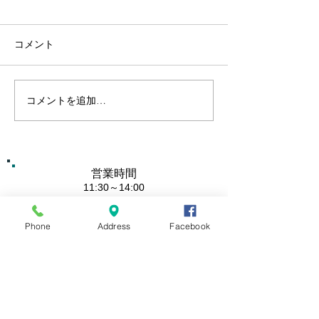
コメント
本牧さくら祭り
コメントを追加…
本牧生まれの四角いピザ
で、本牧を盛り上げた
い。
営業時間
11:30～14:00
​17:00～22:00
（LO 21:30）
定休日
Phone
Address
Facebook
毎週月曜＆第三土曜日
お問い合わせ
TEL&FAX
045 - 623 - 6488