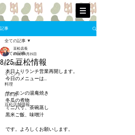
記事
全ての記事
豆松店長
全ての記事
2020年8月25日
8/25 豆松情報
日々雑記
本日よりランチ営業再開します。
イベント
今日のメニューは…
料理
サーモンの湯庵焼き
日本酒
冬瓜の煮物
豆松店舗情報
ミニ八寸、茶碗蒸し
黒米ご飯、味噌汁
です。よろしくお願いします。