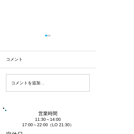
コメント
本牧さくら祭り
コメントを追加…
本牧生まれの四角いピザ
で、本牧を盛り上げた
い。
営業時間
11:30～14:00
​17:00～22:00
（LO 21:30）