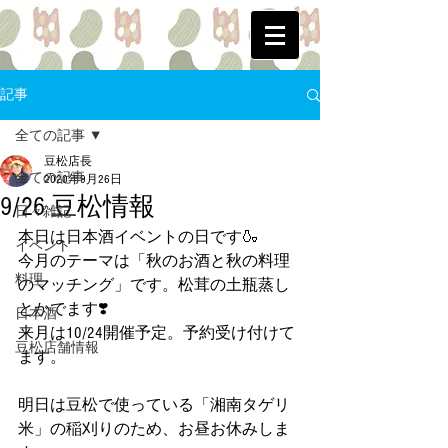
記事
全ての記事
豆松店長
全ての記事
2020年9月26日
9/26 豆松情報
日々雑記
本日は日本酒イベントの日です🍶
イベント
今月のテーマは「秋のお酒と秋の料理
料理
のマッチング」です。松茸の土瓶蒸し
とかでます❣️
日本酒
来月は10/24開催予定。予約受け付けて
豆松店舗情報
ます。
明日は豆松で使っている「湘南タゲリ
米」の稲刈りのため、お昼お休みしま