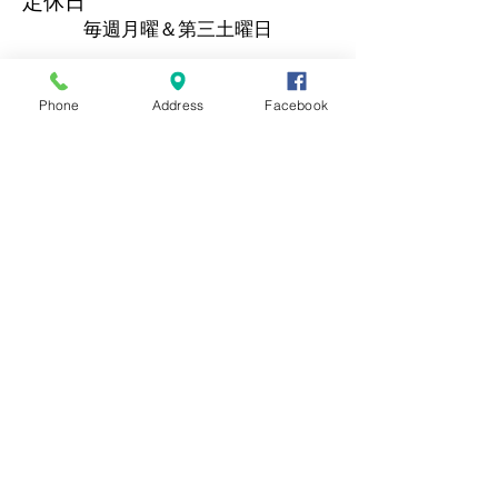
定休日
毎週月曜＆第三土曜日
お問い合わせ
Phone
Address
Facebook
TEL&FAX
045 - 623 - 6488
mamematsu.makado@gmail.com
日本酒と料理のマッチングを楽しみたい
方、店長におまかせください！
ペアリングコース￥８,０００
（一週間前までの要予約）
豆松は三翠会での活動を通し、持続可能な開発
目標（SDGs）を支援しています。